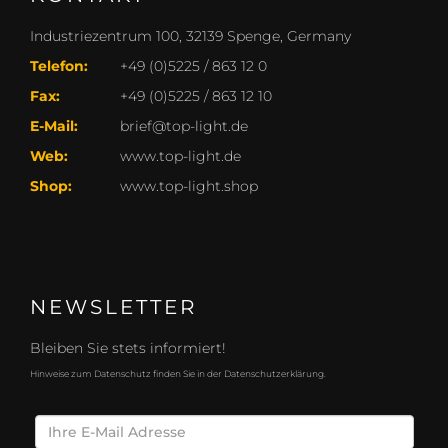
Industriezentrum 100, 32139 Spenge, Germany
Telefon:
+49 (0)5225 / 863 12 0
Fax:
+49 (0)5225 / 863 12 10
E-Mail:
brief@top-light.de
Web:
www.top-light.de
Shop:
www.top-light.shop
NEWSLETTER
Bleiben Sie stets informiert!
Hinweise zum Datenschutz finden Sie in der Datenschutzerklärung.