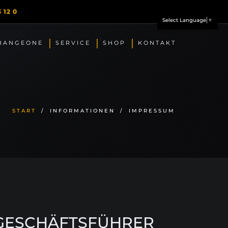
 12 0
Select Language
▼
RANGEONE
SERVICE
SHOP
KONTAKT
START
/
INFORMATIONEN
/
IMPRESSUM
GESCHÄFTSFÜHRER