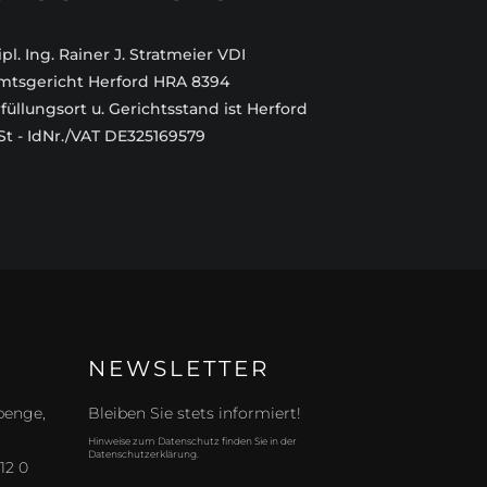
pl. Ing. Rainer J. Stratmeier VDI
mtsgericht Herford HRA 8394
rfüllungsort u. Gerichtsstand ist Herford
St - IdNr./VAT DE325169579
NEWSLETTER
penge,
Bleiben Sie stets informiert!
Hinweise zum Datenschutz finden Sie in der
Datenschutzerklärung.
12 0