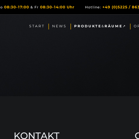
08:30-17:00
08:30-14:00 Uhr
+49 (0)5225 / 863
Do
& Fr
Hotline:
START
NEWS
PRODUKTE
&
RÄUME
↗
O
KONTAKT