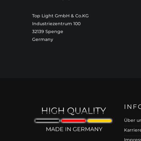
Top Light GmbH & Co.KG
Industriezentrum 100
32139 Spenge
Germany
INF
Über u
Karrier
Impre