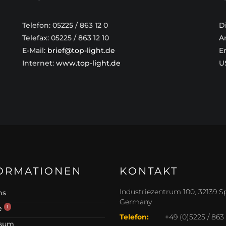
Telefon: 05225 / 863 12 0
Di
Telefax: 05225 / 863 12 10
A
E-Mail:
brief@top-light.de
E
Internet:
www.top-light.de
U
ORMATIONEN
KONTAKT
Industriezentrum 100, 32139 S
ns
Germany
1
e
Telefon:
+49 (0)5225 / 863 
ssum